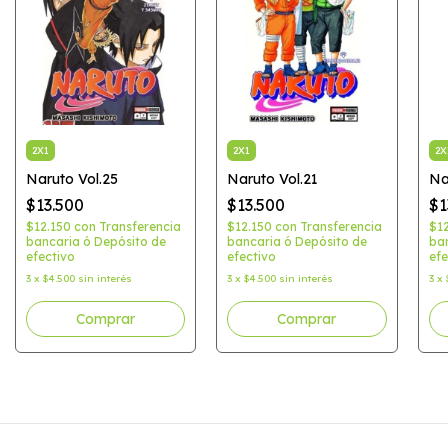
2X1
2X1
2X
Naruto Vol.25
Naruto Vol.21
Na
$13.500
$13.500
$1
$12.150
con
Transferencia
$12.150
con
Transferencia
$1
bancaria ó Depósito de
bancaria ó Depósito de
ban
efectivo
efectivo
efe
3
x
$4.500
sin interés
3
x
$4.500
sin interés
3
x