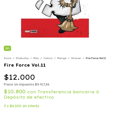
2X1
Inicio
/
Productos
/
Más
/
Comics
/
Manga
/
Shonen
/
Fire Force Vol.11
Fire Force Vol.11
$12.000
Precio sin impuestos
$9.917,36
$10.800
con
Transferencia bancaria ó
Depósito de efectivo
3
x
$4.000
sin interés