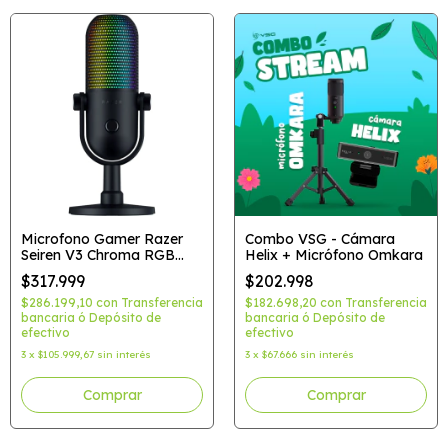
Microfono Gamer Razer
Combo VSG - Cámara
Seiren V3 Chroma RGB
Helix + Micrófono Omkara
USB Black
$317.999
$202.998
$286.199,10
con
Transferencia
$182.698,20
con
Transferencia
bancaria ó Depósito de
bancaria ó Depósito de
efectivo
efectivo
3
x
$105.999,67
sin interés
3
x
$67.666
sin interés