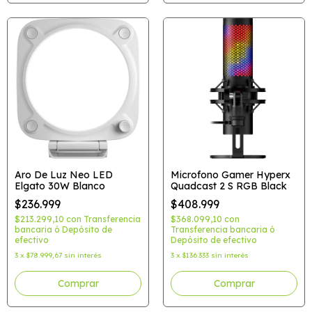
Aro De Luz Neo LED
Microfono Gamer Hyperx
Elgato 30W Blanco
Quadcast 2 S RGB Black
$236.999
$408.999
$213.299,10
con
Transferencia
$368.099,10
con
bancaria ó Depósito de
Transferencia bancaria ó
efectivo
Depósito de efectivo
3
x
$78.999,67
sin interés
3
x
$136.333
sin interés