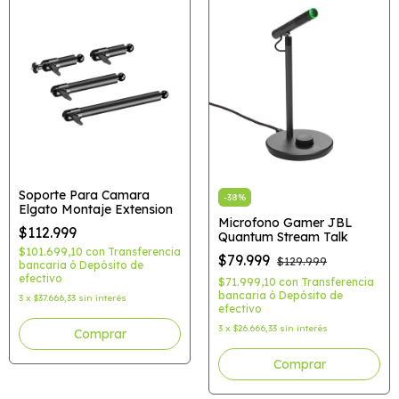
Soporte Para Camara
-
38
%
Elgato Montaje Extension
Microfono Gamer JBL
$112.999
Quantum Stream Talk
$101.699,10
con
Transferencia
$79.999
$129.999
bancaria ó Depósito de
efectivo
$71.999,10
con
Transferencia
bancaria ó Depósito de
3
x
$37.666,33
sin interés
efectivo
3
x
$26.666,33
sin interés