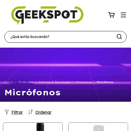
Inicio
/
Productos
/
Gaming & Tecnología
/
Streaming
/
Micrófonos
Micrófonos
Filtrar
Ordenar