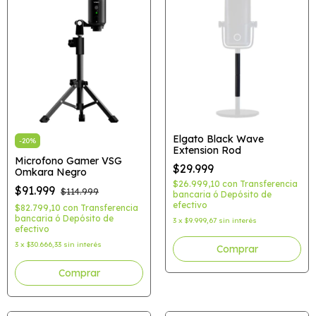
Elgato Black Wave
-
20
%
Extension Rod
Microfono Gamer VSG
$29.999
Omkara Negro
$26.999,10
con
Transferencia
$91.999
$114.999
bancaria ó Depósito de
efectivo
$82.799,10
con
Transferencia
bancaria ó Depósito de
3
x
$9.999,67
sin interés
efectivo
3
x
$30.666,33
sin interés