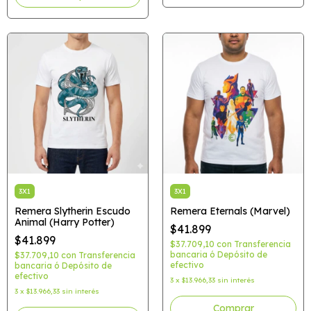
3X1
3X1
Remera Slytherin Escudo
Remera Eternals (Marvel)
Animal (Harry Potter)
$41.899
$41.899
$37.709,10
con
Transferencia
bancaria ó Depósito de
$37.709,10
con
Transferencia
efectivo
bancaria ó Depósito de
efectivo
3
x
$13.966,33
sin interés
3
x
$13.966,33
sin interés
Comprar