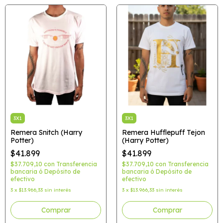
3X1
3X1
Remera Snitch (Harry
Remera Hufflepuff Tejon
Potter)
(Harry Potter)
$41.899
$41.899
$37.709,10
con
Transferencia
$37.709,10
con
Transferencia
bancaria ó Depósito de
bancaria ó Depósito de
efectivo
efectivo
3
x
$13.966,33
sin interés
3
x
$13.966,33
sin interés
Comprar
Comprar