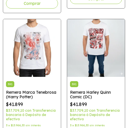
Comprar
3X1
3X1
Remera Marca Tenebrosa
Remera Harley Quinn
(Harry Potter)
Comic (DC)
$41.899
$41.899
$37.709,10
con
Transferencia
$37.709,10
con
Transferencia
bancaria ó Depósito de
bancaria ó Depósito de
efectivo
efectivo
3
x
$13.966,33
sin interés
3
x
$13.966,33
sin interés