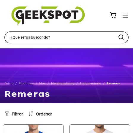
Inicio
/
Productos
/
Más
/
Merchandising
/
Indumentaria
/
Remeras
Remeras
Filtrar
Ordenar