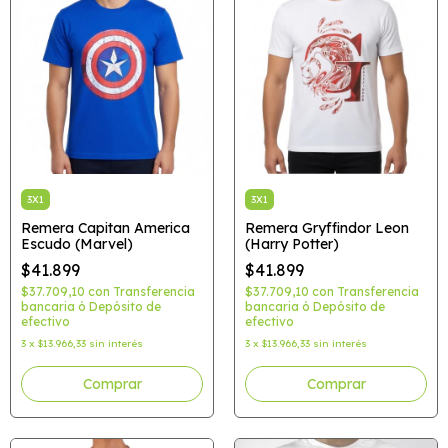
3X1
3X1
Remera Capitan America
Remera Gryffindor Leon
Escudo (Marvel)
(Harry Potter)
$41.899
$41.899
$37.709,10
con
Transferencia
$37.709,10
con
Transferencia
bancaria ó Depósito de
bancaria ó Depósito de
efectivo
efectivo
3
x
$13.966,33
sin interés
3
x
$13.966,33
sin interés
Comprar
Comprar