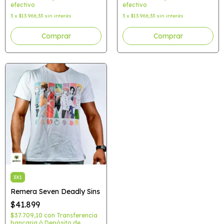
efectivo
efectivo
3
x
$13.966,33
sin interés
3
x
$13.966,33
sin interés
Comprar
Comprar
3X1
Remera Seven Deadly Sins
$41.899
$37.709,10
con
Transferencia
bancaria ó Depósito de