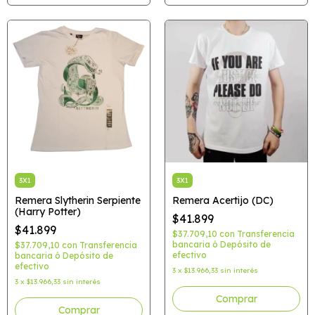
3X1
3X1
Remera Slytherin Serpiente
Remera Acertijo (DC)
(Harry Potter)
$41.899
$41.899
$37.709,10
con
Transferencia
bancaria ó Depósito de
$37.709,10
con
Transferencia
efectivo
bancaria ó Depósito de
efectivo
3
x
$13.966,33
sin interés
3
x
$13.966,33
sin interés
Comprar
Comprar