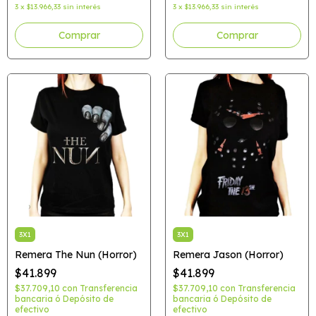
3
x
$13.966,33
sin interés
3
x
$13.966,33
sin interés
Comprar
Comprar
3X1
3X1
Remera The Nun (Horror)
Remera Jason (Horror)
$41.899
$41.899
$37.709,10
con
Transferencia
$37.709,10
con
Transferencia
bancaria ó Depósito de
bancaria ó Depósito de
efectivo
efectivo