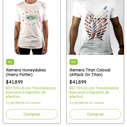
3X1
3X1
Remera Honeydukes
Remera Titan Colosal
(Harry Potter)
(Attack On Titan)
$41.899
$41.899
$37.709,10
con
Transferencia
$37.709,10
con
Transferencia
bancaria ó Depósito de
bancaria ó Depósito de
efectivo
efectivo
3
x
$13.966,33
sin interés
3
x
$13.966,33
sin interés
Comprar
Comprar