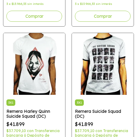
3
x
$13.966,33
sin interés
3
x
$13.966,33
sin interés
Comprar
Comprar
3X1
3X1
Remera Harley Quinn
Remera Suicide Squad
Suicide Squad (DC)
(DC)
$41.899
$41.899
$37.709,10
con
Transferencia
$37.709,10
con
Transferencia
bancaria ó Depósito de
bancaria ó Depósito de