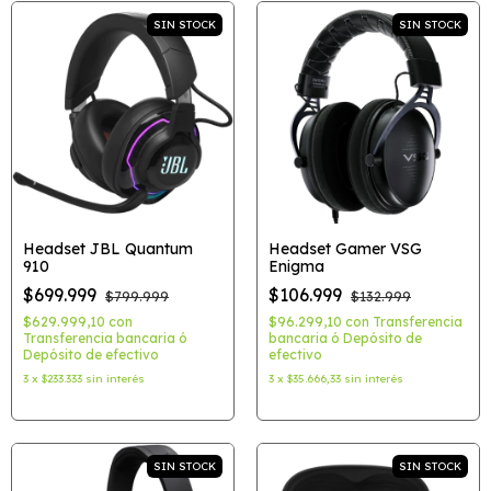
SIN STOCK
SIN STOCK
Headset JBL Quantum
Headset Gamer VSG
910
Enigma
$699.999
$106.999
$799.999
$132.999
$629.999,10
con
$96.299,10
con
Transferencia
Transferencia bancaria ó
bancaria ó Depósito de
Depósito de efectivo
efectivo
3
x
$233.333
sin interés
3
x
$35.666,33
sin interés
SIN STOCK
SIN STOCK