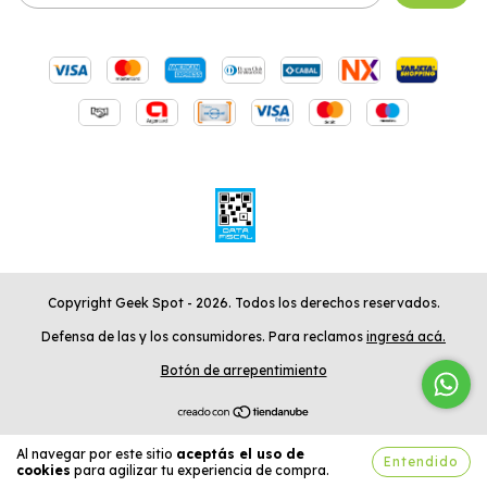
Copyright Geek Spot - 2026. Todos los derechos reservados.
Defensa de las y los consumidores. Para reclamos
ingresá acá.
Botón de arrepentimiento
Al navegar por este sitio
aceptás el uso de
Entendido
cookies
para agilizar tu experiencia de compra.