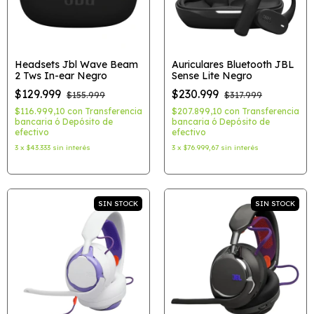
Headsets Jbl Wave Beam
Auriculares Bluetooth JBL
2 Tws In-ear Negro
Sense Lite Negro
$129.999
$230.999
$155.999
$317.999
$116.999,10
con
Transferencia
$207.899,10
con
Transferencia
bancaria ó Depósito de
bancaria ó Depósito de
efectivo
efectivo
3
x
$43.333
sin interés
3
x
$76.999,67
sin interés
SIN STOCK
SIN STOCK