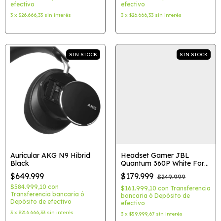
efectivo
efectivo
3
x
$26.666,33
sin interés
3
x
$26.666,33
sin interés
SIN STOCK
SIN STOCK
Auricular AKG N9 Hibrid
Headset Gamer JBL
Black
Quantum 360P White For
Console Wireless
$649.999
$179.999
$249.999
$584.999,10
con
$161.999,10
con
Transferencia
Transferencia bancaria ó
bancaria ó Depósito de
Depósito de efectivo
efectivo
3
x
$216.666,33
sin interés
3
x
$59.999,67
sin interés