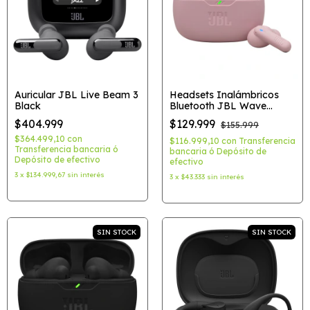
Auricular JBL Live Beam 3
Headsets Inalámbricos
Black
Bluetooth JBL Wave
Beam 2 - Rosa
$404.999
$129.999
$155.999
$364.499,10
con
$116.999,10
con
Transferencia
Transferencia bancaria ó
bancaria ó Depósito de
Depósito de efectivo
efectivo
3
x
$134.999,67
sin interés
3
x
$43.333
sin interés
SIN STOCK
SIN STOCK