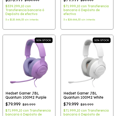
$404.999
$89.999
$339.299,10
con
$71.999,10
con
Transferencia
Transferencia bancaria ó
bancaria ó Depósito de
Depósito de efectivo
efectivo
3
x
$125.666,33
sin interés
3
x
$26.666,33
sin interés
SIN STOCK
SIN STOCK
Hedset Gamer JBL
Hedset Gamer JBL
Quantum 100M2 Purple
Quantum 100M2 White
$79.999
$79.999
$89.999
$89.999
$71.999,10
con
Transferencia
$71.999,10
con
Transferencia
bancaria ó Depósito de
bancaria ó Depósito de