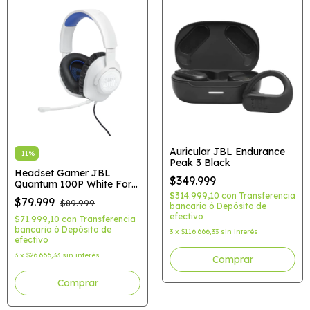
Auricular JBL Endurance
-
11
%
Peak 3 Black
Headset Gamer JBL
$349.999
Quantum 100P White For
Console
$314.999,10
con
Transferencia
$79.999
$89.999
bancaria ó Depósito de
efectivo
$71.999,10
con
Transferencia
bancaria ó Depósito de
3
x
$116.666,33
sin interés
efectivo
3
x
$26.666,33
sin interés