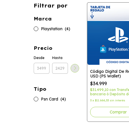
Filtrar por
Marca
Playstation
(4)
Precio
Desde
Hasta
Código Digital De R
USD (PS Wallet)
$34.999
Tipo
$31.499,10
con
Transf
bancaria ó Depósito d
Psn Card
(4)
3
x
$11.666,33
sin interés