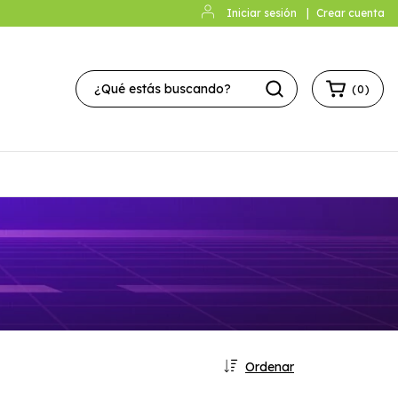
Iniciar sesión
|
Crear cuenta
(
0
)
Ordenar