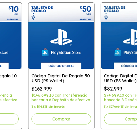
egalo 10
Código Digital De Regalo 50
Código Digital 
USD (PS Wallet)
USD (PS Wallet)
$162.999
$82.999
erencia
$146.699,10
con
Transferencia
$74.699,10
con
Tr
e efectivo
bancaria ó Depósito de efectivo
bancaria ó Depósi
3
x
$54.333
sin interés
3
x
$27.666,33
sin inte