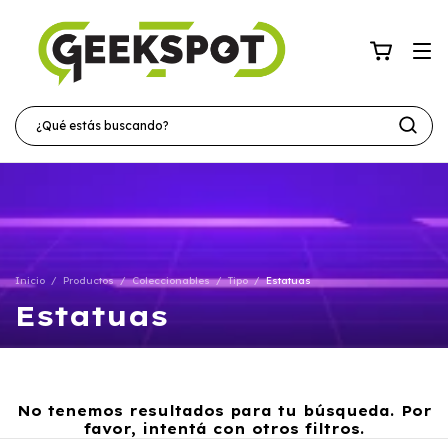
Inicio
/
Productos
/
Coleccionables
/
Tipo
/
Estatuas
Estatuas
No tenemos resultados para tu búsqueda. Por
favor, intentá con otros filtros.