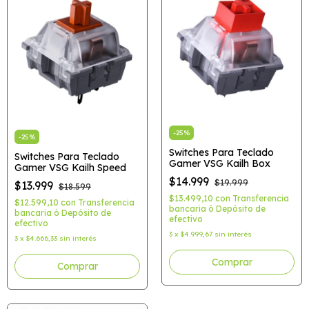
-
25
%
-
25
%
Switches Para Teclado
Switches Para Teclado
Gamer VSG Kailh Box
Gamer VSG Kailh Speed
$14.999
$19.999
$13.999
$18.599
$13.499,10
con
Transferencia
$12.599,10
con
Transferencia
bancaria ó Depósito de
bancaria ó Depósito de
efectivo
efectivo
3
x
$4.999,67
sin interés
3
x
$4.666,33
sin interés
Comprar
Comprar