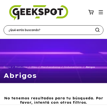
Inicio
/
Productos
/
Más
/
Merchandising
/
Indumentaria
/
Abrigos
Abrigos
No tenemos resultados para tu búsqueda. Por
favor, intentá con otros filtros.