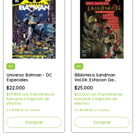
2X1
2X1
Universo Batman - DC
Biblioteca Sandman
Especiales
Vol.04: Estacion De
Nieblas - Black Label
$22.000
$25.000
$19.800
con
Transferencia
$22.500
con
Transferencia
bancaria ó Depósito de
bancaria ó Depósito de
efectivo
efectivo
3
x
$7.333,33
sin interés
3
x
$8.333,33
sin interés