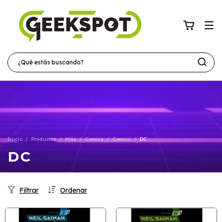
Inicio
/
Productos
/
Más
/
Comics
/
Comics
/
DC
DC
Filtrar
Ordenar