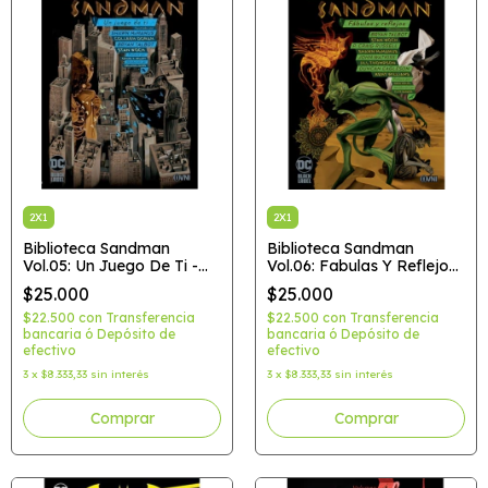
2X1
2X1
Biblioteca Sandman
Biblioteca Sandman
Vol.05: Un Juego De Ti -
Vol.06: Fabulas Y Reflejos
Black Label
- Black Label
$25.000
$25.000
$22.500
con
Transferencia
$22.500
con
Transferencia
bancaria ó Depósito de
bancaria ó Depósito de
efectivo
efectivo
3
x
$8.333,33
sin interés
3
x
$8.333,33
sin interés