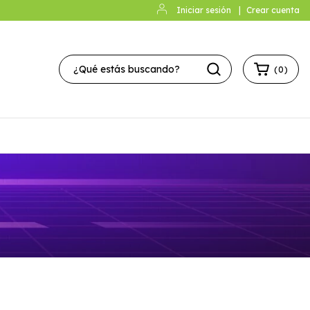
Iniciar sesión
|
Crear cuenta
(
0
)