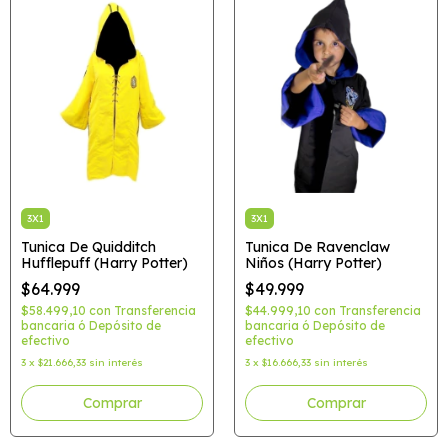
3X1
3X1
Tunica De Quidditch
Tunica De Ravenclaw
Hufflepuff (Harry Potter)
Niños (Harry Potter)
$64.999
$49.999
$58.499,10
con
Transferencia
$44.999,10
con
Transferencia
bancaria ó Depósito de
bancaria ó Depósito de
efectivo
efectivo
3
x
$21.666,33
sin interés
3
x
$16.666,33
sin interés
Comprar
Comprar