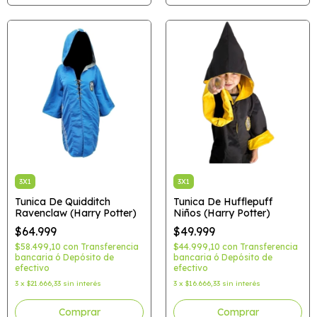
3X1
3X1
Tunica De Quidditch
Tunica De Hufflepuff
Ravenclaw (Harry Potter)
Niños (Harry Potter)
$64.999
$49.999
$58.499,10
con
Transferencia
$44.999,10
con
Transferencia
bancaria ó Depósito de
bancaria ó Depósito de
efectivo
efectivo
3
x
$21.666,33
sin interés
3
x
$16.666,33
sin interés
Comprar
Comprar