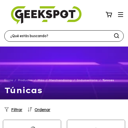
Inicio
/
Productos
/
Más
/
Merchandising
/
Indumentaria
/
Túnicas
Túnicas
Filtrar
Ordenar