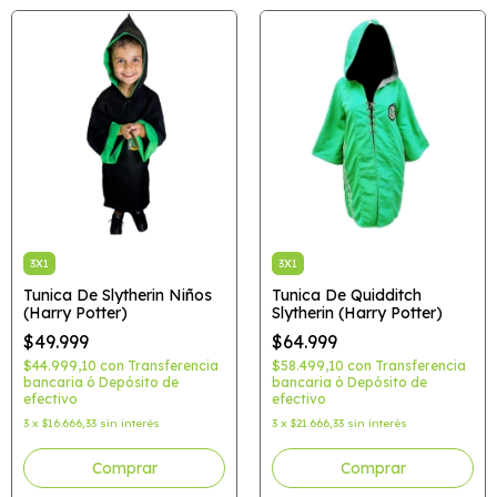
3X1
3X1
Tunica De Slytherin Niños
Tunica De Quidditch
(Harry Potter)
Slytherin (Harry Potter)
$49.999
$64.999
$44.999,10
con
Transferencia
$58.499,10
con
Transferencia
bancaria ó Depósito de
bancaria ó Depósito de
efectivo
efectivo
3
x
$16.666,33
sin interés
3
x
$21.666,33
sin interés
Comprar
Comprar