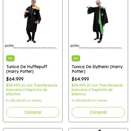
3X1
3X1
Tunica De Hufflepuff
Tunica De Slytherin (Harry
(Harry Potter)
Potter)
$64.999
$64.999
$58.499,10
con
Transferencia
$58.499,10
con
Transferencia
bancaria ó Depósito de
bancaria ó Depósito de
efectivo
efectivo
3
x
$21.666,33
sin interés
3
x
$21.666,33
sin interés
Comprar
Comprar