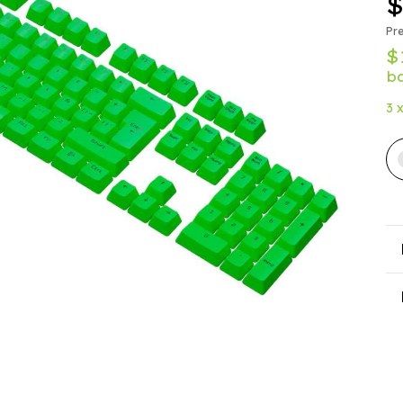
$
Pre
$
b
3