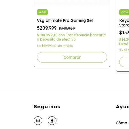
er VSG
-
40
%
-
30
%
Vsg Ultimate Pro Gaming Set
Keyc
Star
$209.999
$348.999
cia bancaria ó
$15
$188.999,10
con
Transferencia bancaria
ó Depósito de efectivo
$14.3
Depós
3
x
$69.999,67
sin interés
3
x
$5.
Seguinos
Ayu
Cómo 