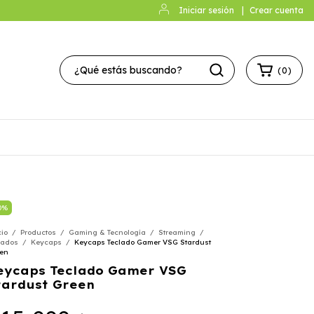
Iniciar sesión
|
Crear cuenta
(
0
)
0
%
cio
/
Productos
/
Gaming & Tecnología
/
Streaming
/
lados
/
Keycaps
/
Keycaps Teclado Gamer VSG Stardust
en
eycaps Teclado Gamer VSG
tardust Green