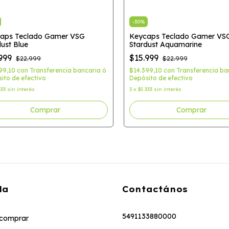
-
30
%
aps Teclado Gamer VSG
Keycaps Teclado Gamer VS
dust Blue
Stardust Aquamarine
.999
$15.999
$22.999
$22.999
99,10
con
Transferencia bancaria ó
$14.399,10
con
Transferencia ba
ito de efectivo
Depósito de efectivo
333
sin interés
3
x
$5.333
sin interés
da
Contactános
5491133880000
comprar