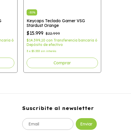
-
30
%
G
Keycaps Teclado Gamer VSG
-
30
%
Stardust Orange
Keycaps 
$15.999
$22.999
Stardust 
ncaria ó
$14.399,10
con
Transferencia bancaria ó
$15.999
Depósito de efectivo
$14.399,10
3
x
$5.333
sin interés
Depósito de
3
x
$5.333
sin 
Suscribite al newsletter