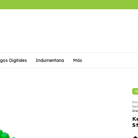
gos Digitales
Indumentaria
Más
-
3
Ini
Tec
Gre
K
S