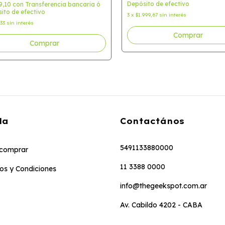
Depósito de efectivo
9,10
con
Transferencia bancaria ó
ito de efectivo
3
x
$1.999,67
sin interés
733
sin interés
da
Contactános
5491133880000
comprar
11 3388 0000
os y Condiciones
info@thegeekspot.com.ar
Av. Cabildo 4202 - CABA