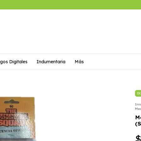
gos Digitales
Indumentaria
Más
3X
Ini
Med
M
(
$