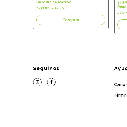
Depósito de efectivo
$7.37
Depós
3
x
$2.333
sin interés
3
x
$2.
Seguinos
Ayu
Cómo 
Términ