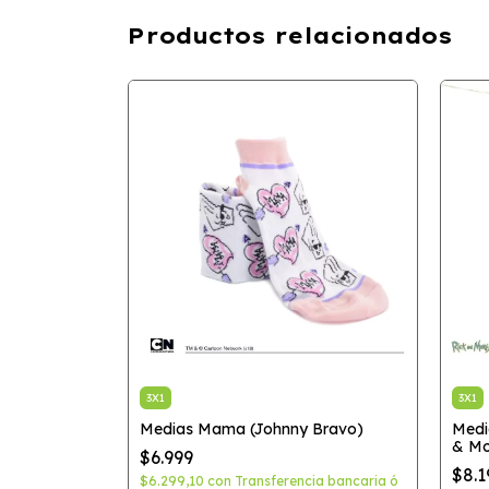
Productos relacionados
3X1
3X1
Medias Mama (Johnny Bravo)
Medi
& Mo
$6.999
$8.1
ia bancaria ó
$6.299,10
con
Transferencia bancaria ó