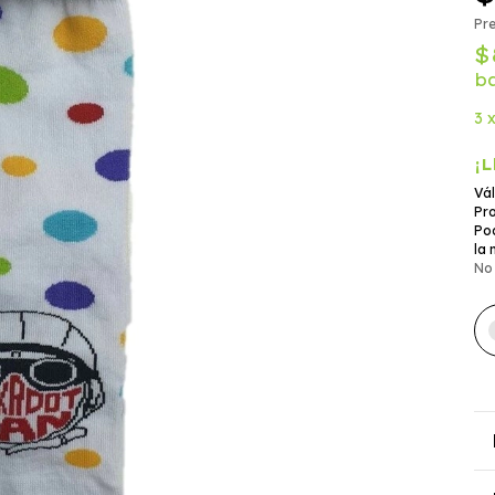
Pre
$
b
3
¡L
Vál
Pro
Po
la 
No