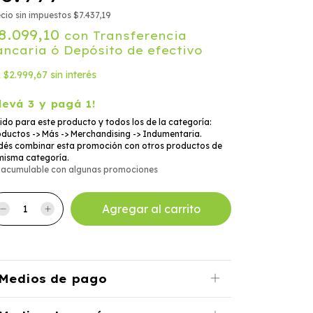
cio sin impuestos
$7.437,19
8.099,10
con
Transferencia
ancaria ó Depósito de efectivo
x
$2.999,67
sin interés
levá 3 y pagá 1!
ido para este producto y todos los de la categoría:
ductos -> Más -> Merchandising -> Indumentaria.
dés combinar esta promoción con otros productos de
misma categoría.
 acumulable con algunas promociones
Medios de pago