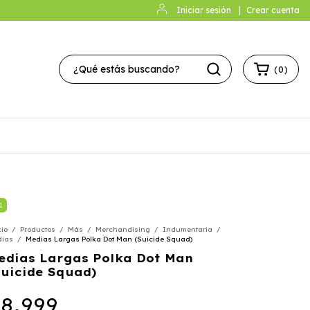
Iniciar sesión
|
Crear cuenta
(
0
)
1
cio
/
Productos
/
Más
/
Merchandising
/
Indumentaria
/
ias
/
Medias Largas Polka Dot Man (Suicide Squad)
edias Largas Polka Dot Man
Suicide Squad)
8.999