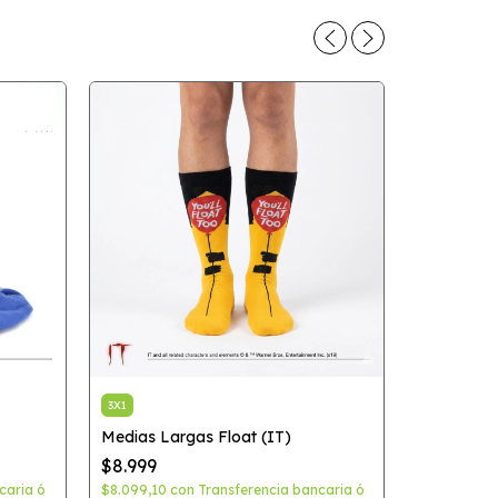
3X1
Medias Largas Float (IT)
3X1
$8.999
Medias Su
(DC)
caria ó
$8.099,10
con
Transferencia bancaria ó