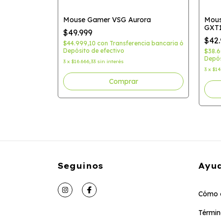
lsefire
Mouse Gamer VSG Aurora
Mous
GXT
$49.999
$42.
$44.999,10
con
Transferencia bancaria ó
Depósito de efectivo
cia bancaria ó
$38.
Depós
3
x
$16.666,33
sin interés
3
x
$14
Comprar
Seguinos
Ayu
Cómo 
Términ