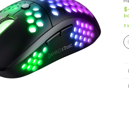
Pre
$
b
3