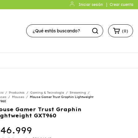
Iniciar sesión
|
Crear cuenta
(
0
)
cio
/
Productos
/
Gaming & Tecnología
/
Streaming
/
uses
/
Mouses
/
Mouse Gamer Trust Graphin Lightweight
960
ouse Gamer Trust Graphin
ightweight GXT960
46.999