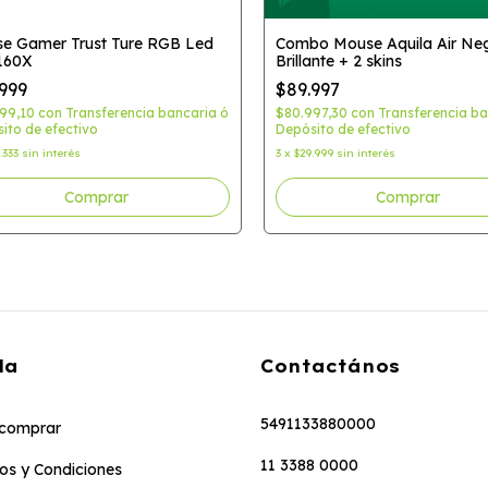
e Gamer Trust Ture RGB Led
Combo Mouse Aquila Air Ne
160X
Brillante + 2 skins
999
$89.997
699,10
con
Transferencia bancaria ó
$80.997,30
con
Transferencia ba
ito de efectivo
Depósito de efectivo
.333
sin interés
3
x
$29.999
sin interés
Comprar
da
Contactános
5491133880000
comprar
11 3388 0000
os y Condiciones