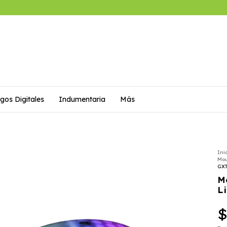
gos Digitales
Indumentaria
Más
Ini
Mo
GXT
M
L
$