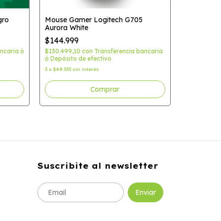
gro
Mouse Gamer Logitech G705
Aurora White
Mouse Gam
$144.999
Haste 2 Co
ncaria ó
$130.499,10
con
Transferencia bancaria
$99.999
ó Depósito de efectivo
$89.999,10
3
x
$48.333
sin interés
ó Depósito 
3
x
$33.333
sin
Suscribite al newsletter