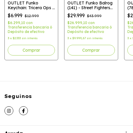
OUTLET Funko
OUTLET Funko Balrog
OU
Keychain: Tricera Ops -
(141) - Street Fighters
(7
Fortnite (Games)
(Games)
Th
$6.999
$29.999
$2
$12.999
$43.999
$6.299,10
con
$26.999,10
con
$2
Transferencia bancaria ó
Transferencia bancaria ó
Tra
Depósito de efectivo
Depósito de efectivo
Dep
3
x
$2.333
sin interés
3
x
$9.999,67
sin interés
3
x
Seguinos