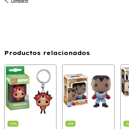
Compartir
Productos relacionados
-
46
%
-
32
%
-
3