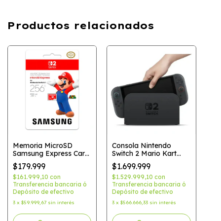
Productos relacionados
Memoria MicroSD
Consola Nintendo
Samsung Express Card
Switch 2 Mario Kart
256gb Para Nintendo
World Bundle Negro
$179.999
$1.699.999
Switch 2
$161.999,10
con
$1.529.999,10
con
Transferencia bancaria ó
Transferencia bancaria ó
Depósito de efectivo
Depósito de efectivo
3
x
$59.999,67
sin interés
3
x
$566.666,33
sin interés