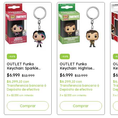
-
46
%
-
46
%
-
4
OUTLET Funko
OUTLET Funko
OU
Keychain: Sparkle
Keychain: Highrise
Key
Specialist - Fortnite
Assault Trooper -
In
$6.999
$6.999
$6
$12.999
$12.999
(Games)
Fortnite (Games)
$6.299,10
con
$6.299,10
con
$6
Transferencia bancaria ó
Transferencia bancaria ó
Tra
Depósito de efectivo
Depósito de efectivo
Dep
3
x
$2.333
sin interés
3
x
$2.333
sin interés
3
x