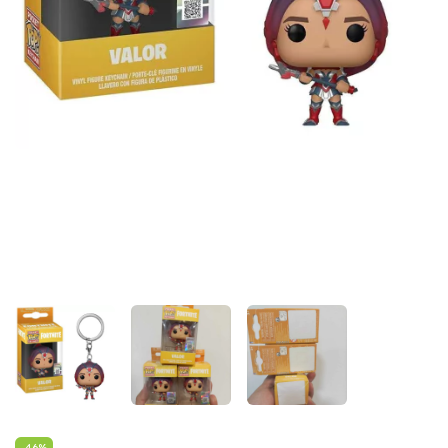
-
46
%