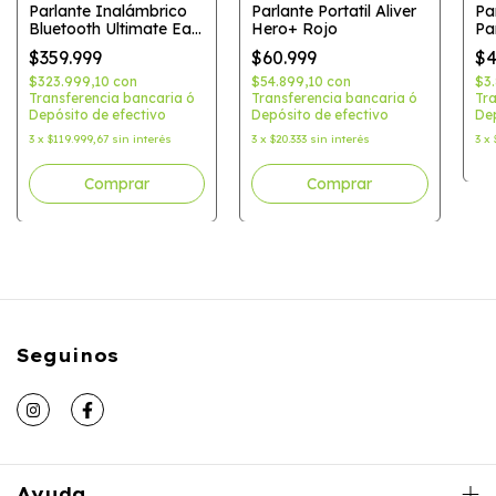
Parlante Inalámbrico
Parlante Portatil Aliver
Pa
Bluetooth Ultimate Ears
Hero+ Rojo
Pa
Boom 4 Active Black
$359.999
$60.999
$4
$323.999,10
con
$54.899,10
con
$3
Transferencia bancaria ó
Transferencia bancaria ó
Tra
Depósito de efectivo
Depósito de efectivo
Dep
3
x
$119.999,67
sin interés
3
x
$20.333
sin interés
3
x
Seguinos
Ayuda