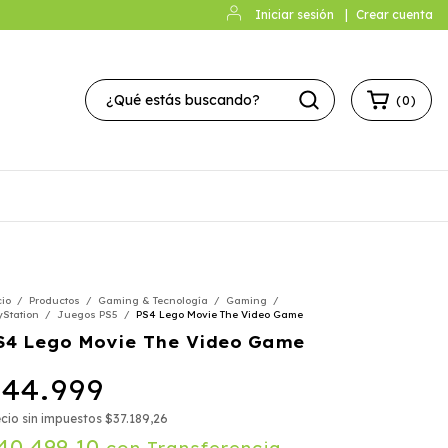
Iniciar sesión
|
Crear cuenta
(
0
)
cio
/
Productos
/
Gaming & Tecnología
/
Gaming
/
yStation
/
Juegos PS5
/
PS4 Lego Movie The Video Game
S4 Lego Movie The Video Game
44.999
cio sin impuestos
$37.189,26
40.499,10