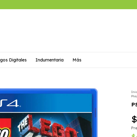
gos Digitales
Indumentaria
Más
Ini
Pla
P
$
Pre
$