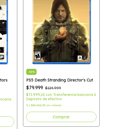
-
36
%
tors
PS5 Death Stranding Director's Cut
-
53
%
$79.999
$124.999
PS5 Horiz
Standard E
$71.999,10
con
Transferencia bancaria ó
Depósito de efectivo
ancaria
$79.999
3
x
$26.666,33
sin interés
$71.999,10
Depósito de
3
x
$26.666,33