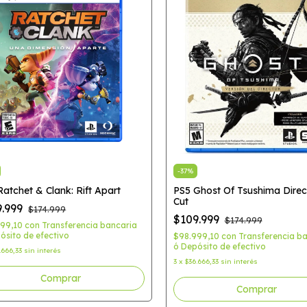
-
37
%
Ratchet & Clank: Rift Apart
PS5 Ghost Of Tsushima Direc
Cut
9.999
$174.999
$109.999
$174.999
999,10
con
Transferencia bancaria
ósito de efectivo
$98.999,10
con
Transferencia b
ó Depósito de efectivo
.666,33
sin interés
3
x
$36.666,33
sin interés