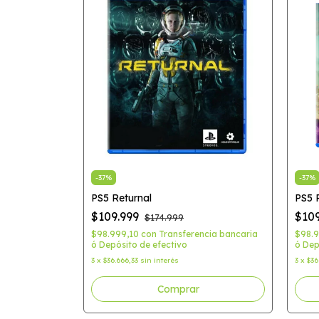
-
37
%
-
37
%
ntura A Lo
PS5 Returnal
PS5 
$109.999
$10
$174.999
$98.999,10
con
Transferencia bancaria
$98.
ó Depósito de efectivo
ó Dep
cia bancaria
3
x
$36.666,33
sin interés
3
x
$36