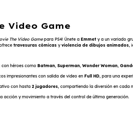
he Video Game
ovie The Video Game
para PS4! Únete a
Emmet
y a un variado gru
 ofrece
travesuras cómicas
y
violencia de dibujos animados
, 
a con héroes como
Batman
,
Superman
,
Wonder Woman
,
Gand
cos impresionantes con salida de video en
Full HD
, para una experi
tivo con hasta
2 jugadores
, compartiendo la diversión en cada ni
a acción y movimiento a través del control de última generación.