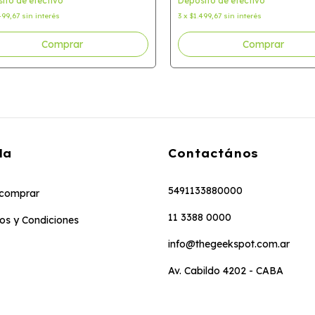
ito de efectivo
Depósito de efectivo
499,67
sin interés
3
x
$1.499,67
sin interés
da
Contactános
5491133880000
comprar
11 3388 0000
os y Condiciones
info@thegeekspot.com.ar
Av. Cabildo 4202 - CABA