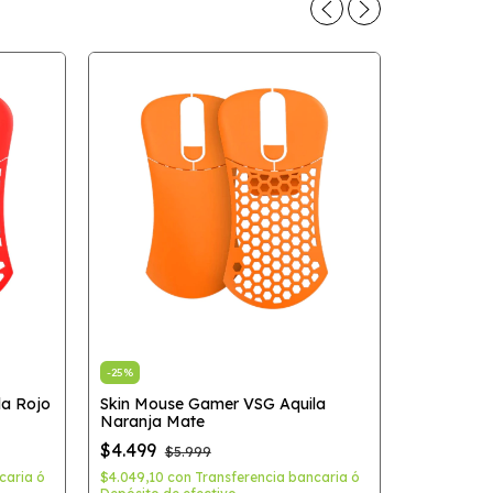
-
25
%
la Rojo
Skin Mouse Gamer VSG Aquila
-
25
%
Naranja Mate
Skin Mous
$4.499
$5.999
Brillante
caria ó
$4.049,10
con
Transferencia bancaria ó
$4.499
$