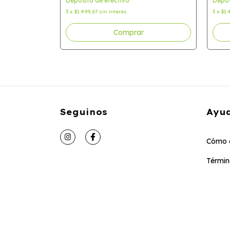
Depósito de efectivo
Depós
3
x
$1.499,67
sin interés
3
x
$1.
Seguinos
Ayu
Cómo 
Términ