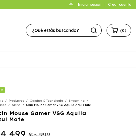
Iniciar sesión
|
Crear cuenta
(
0
)
5
%
cio
/
Productos
/
Gaming & Tecnología
/
Streaming
/
uses
/
Skins
/
Skin Mouse Gamer VSG Aquila Azul Mate
kin Mouse Gamer VSG Aquila
zul Mate
4.499
$5.999