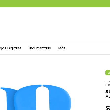
gos Digitales
Indumentaria
Más
-
2
Ini
Mo
S
A
$