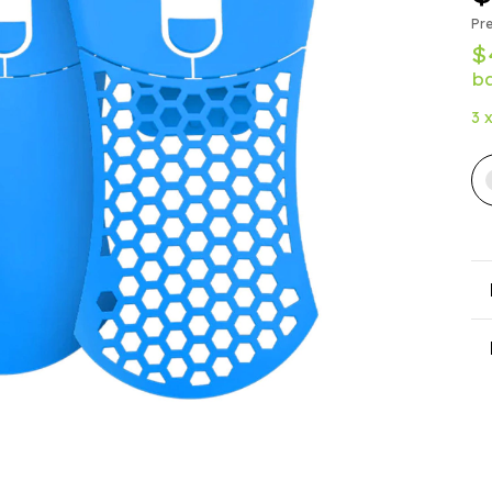
Pre
$
b
3