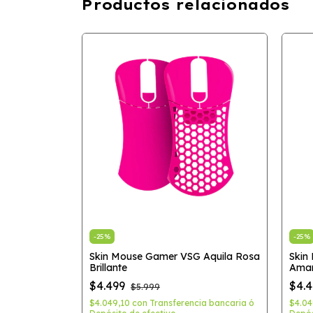
Productos relacionados
-
25
%
-
25
%
 Aquila
Skin Mouse Gamer VSG Aquila Rosa
Skin
Brillante
Amari
$4.499
$4.
$5.999
ia bancaria ó
$4.049,10
con
Transferencia bancaria ó
$4.0