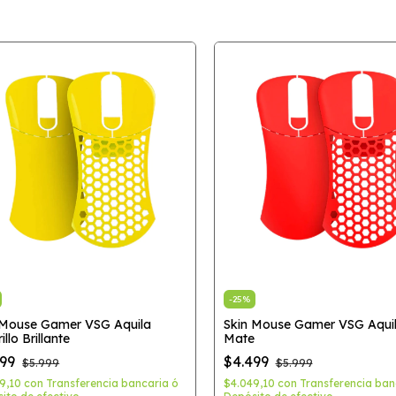
-
25
%
 Mouse Gamer VSG Aquila
Skin Mouse Gamer VSG Aqui
llo Brillante
Mate
499
$4.499
$5.999
$5.999
49,10
con
Transferencia bancaria ó
$4.049,10
con
Transferencia ban