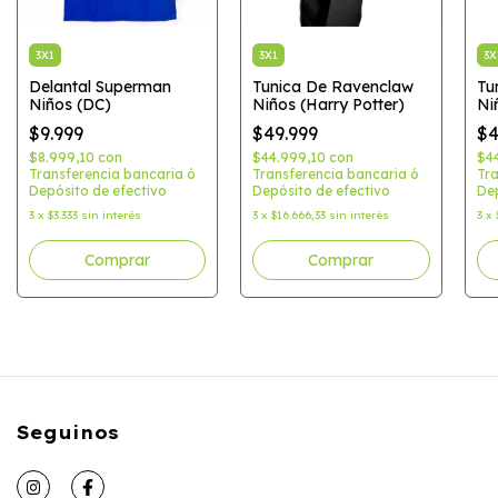
3X1
3X1
3X
Delantal Superman
Tunica De Ravenclaw
Tu
Niños (DC)
Niños (Harry Potter)
Ni
$9.999
$49.999
$4
$8.999,10
con
$44.999,10
con
$4
Transferencia bancaria ó
Transferencia bancaria ó
Tra
Depósito de efectivo
Depósito de efectivo
Dep
3
x
$3.333
sin interés
3
x
$16.666,33
sin interés
3
x
Comprar
Seguinos