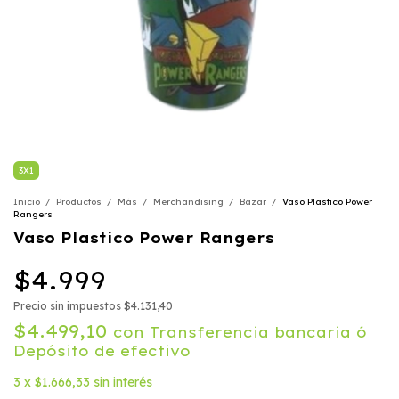
3X1
Inicio
/
Productos
/
Más
/
Merchandising
/
Bazar
/
Vaso Plastico Power
Rangers
Vaso Plastico Power Rangers
$4.999
Precio sin impuestos
$4.131,40
$4.499,10
con
Transferencia bancaria ó
Depósito de efectivo
3
x
$1.666,33
sin interés