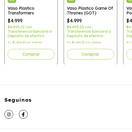
Vaso Plastico
Vaso Plastico Game Of
Va
Transformers
Thrones (GOT)
Pol
Pol
$4.999
$4.999
$4
$4.499,10
con
$4.499,10
con
$4
Transferencia bancaria ó
Transferencia bancaria ó
Tra
Depósito de efectivo
Depósito de efectivo
Dep
3
x
$1.666,33
sin interés
3
x
$1.666,33
sin interés
3
x
Seguinos