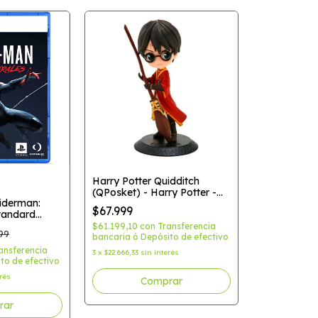
Harry Potter Quidditch
(QPosket) - Harry Potter -
iderman:
Banpresto
$67.999
tandard
$61.199,10
con
Transferencia
99
bancaria ó Depósito de efectivo
ansferencia
3
x
$22.666,33
sin interés
to de efectivo
erés