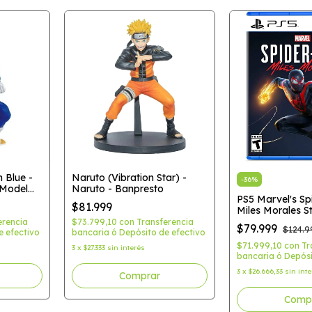
 Blue -
Naruto (Vibration Star) -
-
36
%
 Model
Naruto - Banpresto
PS5 Marvel's Sp
$81.999
Miles Morales S
Edition
erencia
$73.799,10
con
Transferencia
$79.999
$124.9
e efectivo
bancaria ó Depósito de efectivo
$71.999,10
con
Tr
3
x
$27.333
sin interés
bancaria ó Depósi
3
x
$26.666,33
sin int