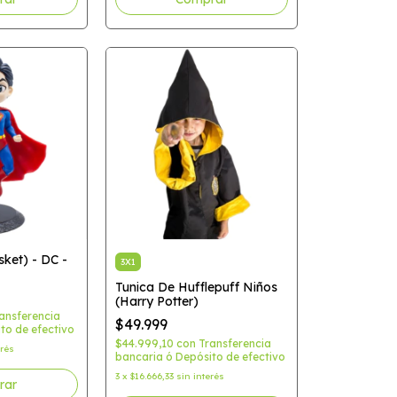
ket) - DC -
3X1
Tunica De Hufflepuff Niños
(Harry Potter)
ansferencia
$49.999
to de efectivo
$44.999,10
con
Transferencia
erés
bancaria ó Depósito de efectivo
3
x
$16.666,33
sin interés