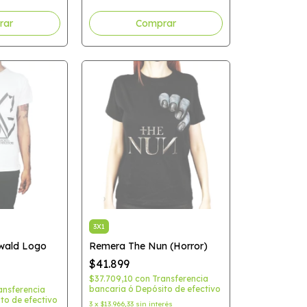
Comprar
3X1
wald Logo
Remera The Nun (Horror)
$41.899
$37.709,10
con
Transferencia
bancaria ó Depósito de efectivo
ansferencia
to de efectivo
3
x
$13.966,33
sin interés