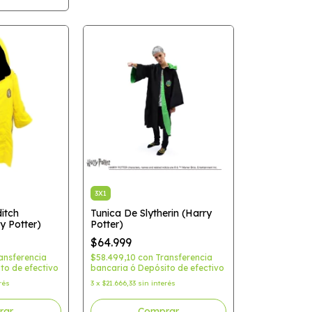
3X1
itch
Tunica De Slytherin (Harry
y Potter)
Potter)
$64.999
ansferencia
$58.499,10
con
Transferencia
to de efectivo
bancaria ó Depósito de efectivo
rés
3
x
$21.666,33
sin interés
rar
Comprar