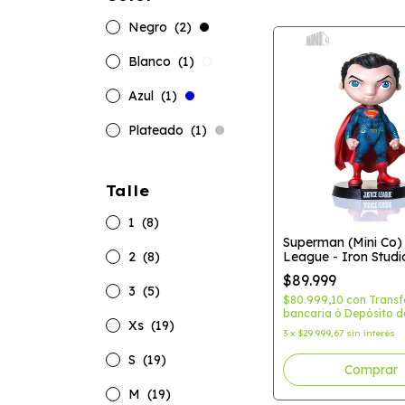
Negro
(2)
Blanco
(1)
Azul
(1)
Plateado
(1)
Talle
1
(8)
Superman (Mini Co) 
2
(8)
League - Iron Studi
$89.999
3
(5)
$80.999,10
con
Transf
bancaria ó Depósito d
Xs
(19)
3
x
$29.999,67
sin interés
S
(19)
M
(19)