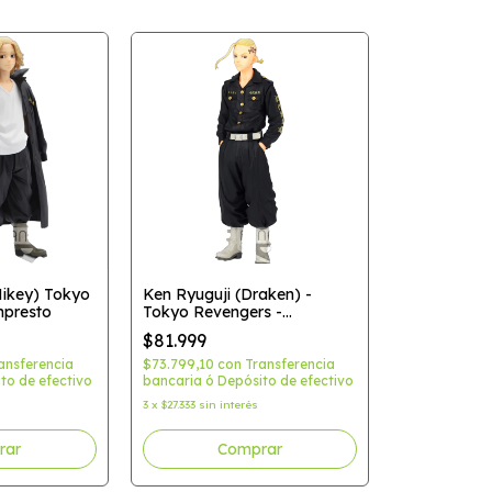
Mikey) Tokyo
Ken Ryuguji (Draken) -
npresto
Tokyo Revengers -
Banpresto
$81.999
ansferencia
$73.799,10
con
Transferencia
to de efectivo
bancaria ó Depósito de efectivo
3
x
$27.333
sin interés