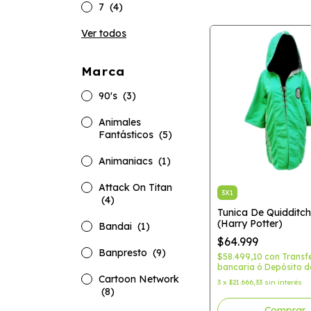
7
(4)
Ver todos
Marca
90's
(3)
Animales
Fantásticos
(5)
Animaniacs
(1)
Attack On Titan
3X1
(4)
Tunica De Quidditch 
(Harry Potter)
Bandai
(1)
$64.999
Banpresto
(9)
$58.499,10
con
Transf
bancaria ó Depósito d
Cartoon Network
3
x
$21.666,33
sin interés
(8)
Comprar