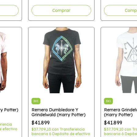
Comprar
3X1
3X1
y Potter)
Remera Dumbledore Y
Remera Grindel
Grindelwald (Harry Potter)
(Harry Potter)
$41.899
$41.899
erencia
e efectivo
$37.709,10
con
Transferencia
$37.709,10
con
Tr
bancaria ó Depósito de efectivo
bancaria ó Depósi