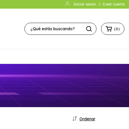
Iniciar sesión
|
Crear cuenta
(
0
)
Ordenar