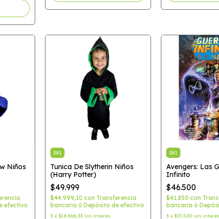
3X1
2X1
aw Niños
Tunica De Slytherin Niños
Avengers: Las G
(Harry Potter)
Infinito
$49.999
$46.500
erencia
$44.999,10
con
Transferencia
$41.850
con
Trans
e efectivo
bancaria ó Depósito de efectivo
bancaria ó Depósi
3
x
$16.666,33
sin interés
3
x
$15.500
sin interé