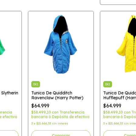
3X1
3X1
Slytherin
Tunica De Quidditch
Tunica De Quidd
Ravenclaw (Harry Potter)
Hufflepuff (Harr
$64.999
$64.999
erencia
$58.499,10
con
Transferencia
$58.499,10
con
Tr
e efectivo
bancaria ó Depósito de efectivo
bancaria ó Depósi
3
x
$21.666,33
sin interés
3
x
$21.666,33
sin inte
Comprar
Comp