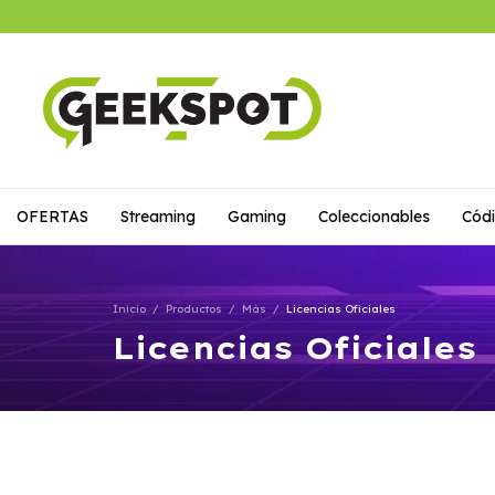
OFERTAS
Streaming
Gaming
Coleccionables
Códi
Inicio
/
Productos
/
Más
/
Licencias Oficiales
Licencias Oficiales