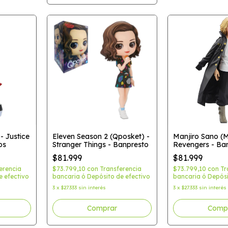
- Justice
Eleven Season 2 (Qposket) -
Manjiro Sano (
os
Stranger Things - Banpresto
Revengers - Ba
$81.999
$81.999
erencia
$73.799,10
con
Transferencia
$73.799,10
con
Tr
e efectivo
bancaria ó Depósito de efectivo
bancaria ó Depósi
3
x
$27.333
sin interés
3
x
$27.333
sin interés