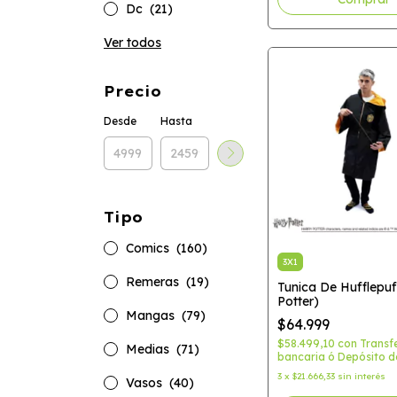
Dc
(21)
Ver todos
Precio
Desde
Hasta
Tipo
Comics
(160)
3X1
Remeras
(19)
Tunica De Hufflepuf
Potter)
Mangas
(79)
$64.999
$58.499,10
con
Transf
Medias
(71)
bancaria ó Depósito d
3
x
$21.666,33
sin interés
Vasos
(40)