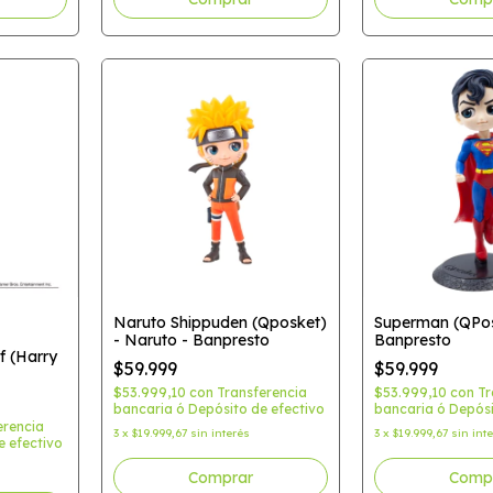
Naruto Shippuden (Qposket)
Superman (QPos
- Naruto - Banpresto
Banpresto
f (Harry
$59.999
$59.999
$53.999,10
con
Transferencia
$53.999,10
con
Tr
bancaria ó Depósito de efectivo
bancaria ó Depósi
erencia
3
x
$19.999,67
sin interés
3
x
$19.999,67
sin int
e efectivo