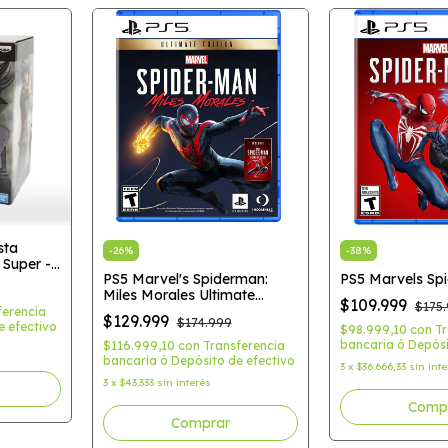
sta
-
26
%
-
38
%
 Super -
PS5 Marvel's Spiderman:
PS5 Marvels Sp
Miles Morales Ultimate
$109.999
$175
Edition
ferencia
$129.999
$174.999
e efectivo
$98.999,10
con
Tr
bancaria ó Depósi
$116.999,10
con
Transferencia
bancaria ó Depósito de efectivo
3
x
$36.666,33
sin int
3
x
$43.333
sin interés