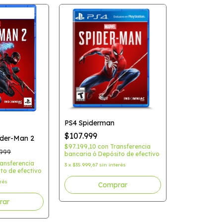
PS4 Spiderman
$107.999
ider-Man 2
$97.199,10
con
Transferencia
.999
bancaria ó Depósito de efectivo
ansferencia
3
x
$35.999,67
sin interés
to de efectivo
erés