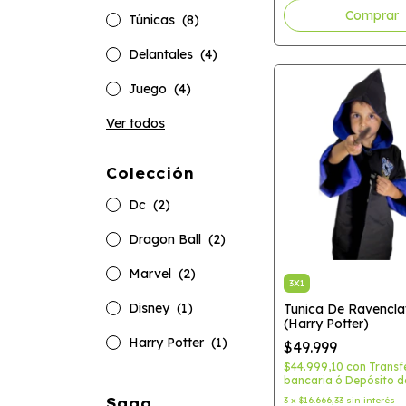
Comprar
Túnicas
(8)
Delantales
(4)
Juego
(4)
Ver todos
Colección
Dc
(2)
Dragon Ball
(2)
Marvel
(2)
3X1
Disney
(1)
Tunica De Ravencl
(Harry Potter)
Harry Potter
(1)
$49.999
$44.999,10
con
Transf
bancaria ó Depósito d
Saga
3
x
$16.666,33
sin interés