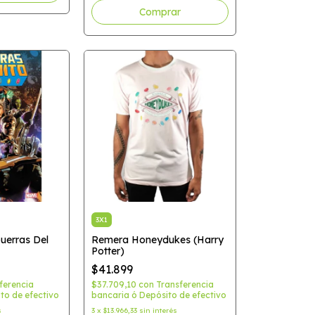
Comprar
3X1
uerras Del
Remera Honeydukes (Harry
Potter)
$41.899
ferencia
$37.709,10
con
Transferencia
to de efectivo
bancaria ó Depósito de efectivo
s
3
x
$13.966,33
sin interés