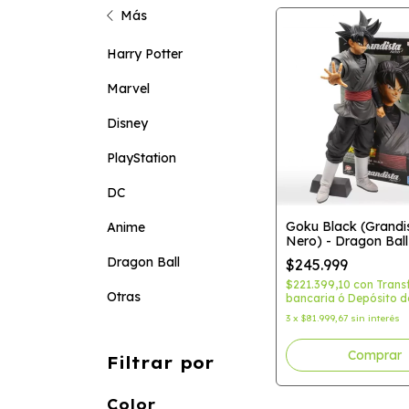
Más
Harry Potter
Marvel
Disney
PlayStation
DC
Goku Black (Grandi
Anime
Nero) - Dragon Ball
Banpresto
Dragon Ball
$245.999
$221.399,10
con
Trans
Otras
bancaria ó Depósito d
3
x
$81.999,67
sin interés
Filtrar por
Color