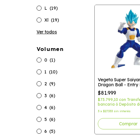
L
(19)
Xl
(19)
Ver todos
Volumen
0
(1)
1
(10)
Vegeta Super Saiyan
2
(9)
Dragon Ball - Entry
Kit
$81.999
3
(6)
$73.799,10
con
Transf
bancaria ó Depósito d
4
(6)
3
x
$27.333
sin interés
5
(6)
6
(5)