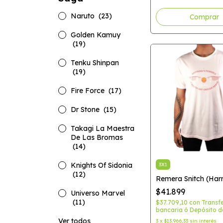
Naruto
(23)
Comprar
Golden Kamuy
(19)
Tenku Shinpan
(19)
Fire Force
(17)
Dr Stone
(15)
Takagi La Maestra
De Las Bromas
(14)
Knights Of Sidonia
3X1
(12)
Remera Snitch (Harr
$41.899
Universo Marvel
(11)
$37.709,10
con
Transf
bancaria ó Depósito d
Ver todos
3
x
$13.966,33
sin interés