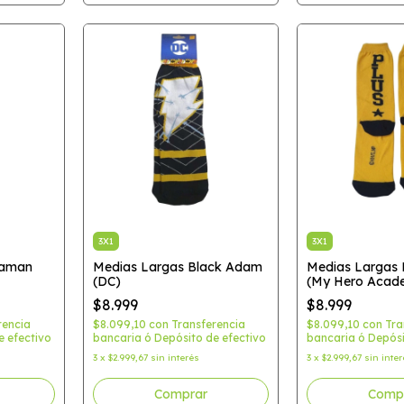
3X1
3X1
uaman
Medias Largas Black Adam
Medias Largas P
(DC)
(My Hero Acad
$8.999
$8.999
rencia
$8.099,10
con
Transferencia
$8.099,10
con
Tra
e efectivo
bancaria ó Depósito de efectivo
bancaria ó Depósi
3
x
$2.999,67
sin interés
3
x
$2.999,67
sin inte