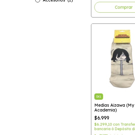
Accesorios
(1)
Comprar
3X1
Medias Aizawa (My
Academia)
$6.999
$6.299,10
con
Transfe
bancaria ó Depósito d