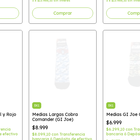
3
x
$13.966,33
sin interés
3
x
$13.966,33
sin inte
Comprar
Comp
3X1
3X1
l y Rojo
Medias Largas Cobra
Medias GI Joe
Comander (GI Joe)
$6.999
$8.999
rencia
$6.299,10
con
Tra
e efectivo
bancaria ó Depósi
$8.099,10
con
Transferencia
bancaria ó Depósito de efectivo