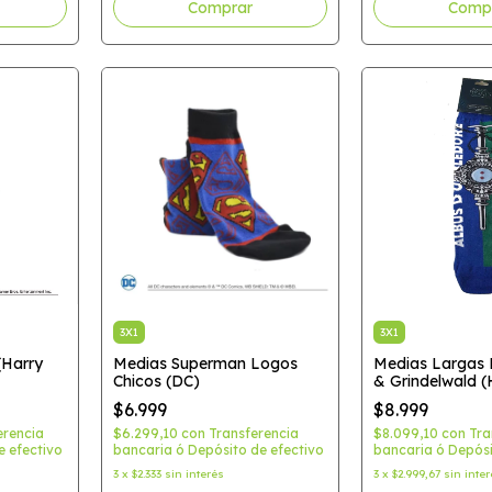
3X1
3X1
(Harry
Medias Superman Logos
Medias Largas
Chicos (DC)
& Grindelwald (
$6.999
$8.999
erencia
$6.299,10
con
Transferencia
$8.099,10
con
Tra
e efectivo
bancaria ó Depósito de efectivo
bancaria ó Depósi
3
x
$2.333
sin interés
3
x
$2.999,67
sin inte