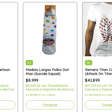
3X1
3X1
artoon
Medias Largas Polka Dot
Remera Titan Co
Man (Suicide Squad)
(Attack On Tita
$8.999
$41.899
rencia
$8.099,10
con
Transferencia
$37.709,10
con
Tr
e efectivo
bancaria ó Depósito de efectivo
bancaria ó Depósi
3
x
$2.999,67
sin interés
3
x
$13.966,33
sin inte
Comp