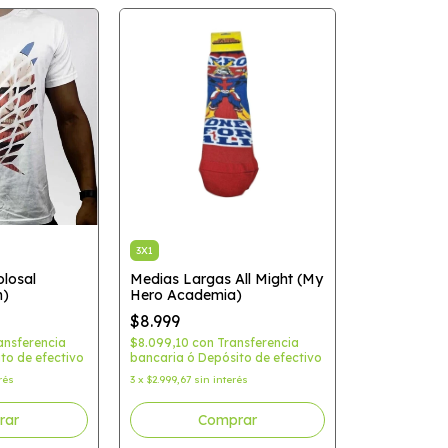
3X1
losal
Medias Largas All Might (My
n)
Hero Academia)
$8.999
ansferencia
$8.099,10
con
Transferencia
to de efectivo
bancaria ó Depósito de efectivo
rés
3
x
$2.999,67
sin interés
rar