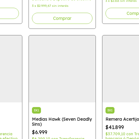
3
x
$2.333
sin interés
3
x
$2.999,67
sin interés
3X1
3X1
Medias Hawk (Seven Deadly
Remera Acertijo
Sins)
$41.899
$6.999
erencia
$37.709,10
con
Tr
e efectivo
bancaria ó Depósi
$6.299,10
con
Transferencia