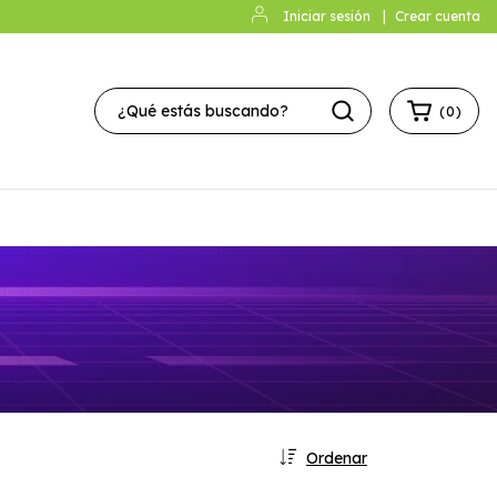
Iniciar sesión
|
Crear cuenta
(
0
)
Ordenar