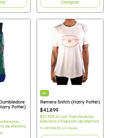
3X1
 Dumbledore
Remera Snitch (Harry Potter)
Harry Potter)
$41.899
$37.709,10
con
Transferencia
bancaria ó Depósito de efectivo
nsferencia
to de efectivo
3
x
$13.966,33
sin interés
rés