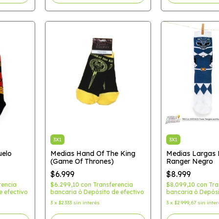
3X1
3X1
uelo
Medias Hand Of The King
Medias Largas
(Game Of Thrones)
Ranger Negro
$6.999
$8.999
rencia
$6.299,10
con
Transferencia
$8.099,10
con
Tra
e efectivo
bancaria ó Depósito de efectivo
bancaria ó Depósi
3
x
$2.333
sin interés
3
x
$2.999,67
sin inte