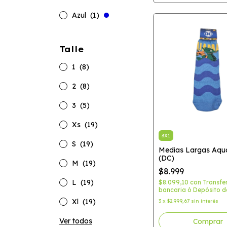
Azul
(1)
Talle
1
(8)
2
(8)
3
(5)
Xs
(19)
3X1
S
(19)
Medias Largas Aq
(DC)
M
(19)
$8.999
L
(19)
$8.099,10
con
Transfe
bancaria ó Depósito d
Xl
(19)
3
x
$2.999,67
sin interés
Ver todos