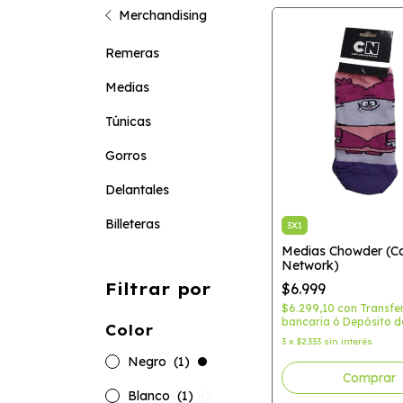
Merchandising
Remeras
Medias
Túnicas
Gorros
Delantales
Billeteras
3X1
Medias Chowder (C
Network)
Filtrar por
$6.999
$6.299,10
con
Transfe
bancaria ó Depósito d
Color
3
x
$2.333
sin interés
Negro
(1)
Blanco
(1)