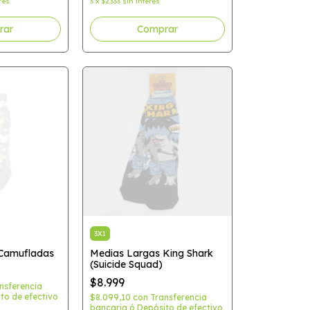
rés
3
x
$2.333
sin interés
rar
3X1
 Camufladas
Medias Largas King Shark
(Suicide Squad)
$8.999
nsferencia
to de efectivo
$8.099,10
con
Transferencia
bancaria ó Depósito de efectivo