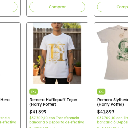
3X1
3X1
 Hero
Remera Hufflepuff Tejon
Remera Slytheri
(Harry Potter)
(Harry Potter)
$41.899
$41.899
rencia
$37.709,10
con
Transferencia
$37.709,10
con
Tr
e efectivo
bancaria ó Depósito de efectivo
bancaria ó Depósi