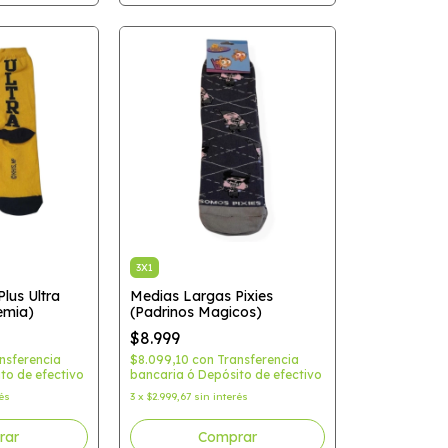
3X1
lus Ultra
Medias Largas Pixies
emia)
(Padrinos Magicos)
$8.999
nsferencia
$8.099,10
con
Transferencia
to de efectivo
bancaria ó Depósito de efectivo
rés
3
x
$2.999,67
sin interés