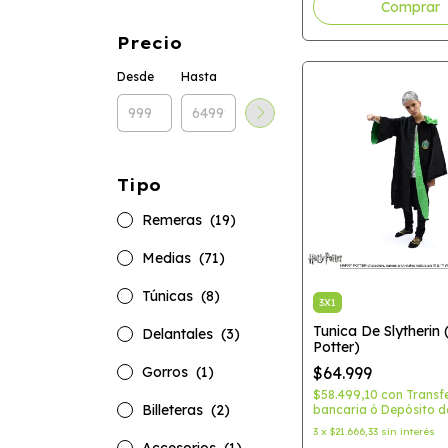
Precio
Desde
Hasta
Tipo
Remeras
(19)
Medias
(71)
Túnicas
(8)
3X1
Tunica De Slytherin 
Delantales
(3)
Potter)
Gorros
(1)
$64.999
$58.499,10
con
Transf
Billeteras
(2)
bancaria ó Depósito d
3
x
$21.666,33
sin interés