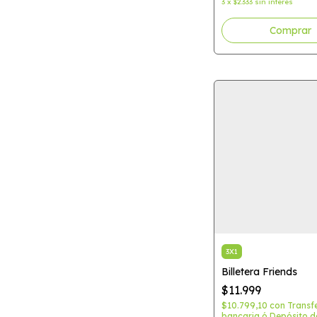
3
x
$2.333
sin interés
3X1
Billetera Friends
$11.999
$10.799,10
con
Transf
bancaria ó Depósito d