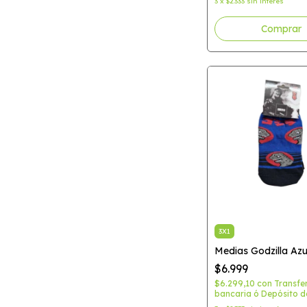
3
x
$2.333
sin interés
3X1
Medias Godzilla Azu
$6.999
$6.299,10
con
Transfe
bancaria ó Depósito d