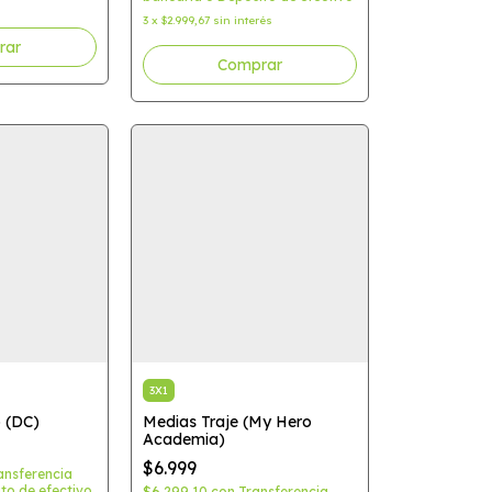
3
x
$2.999,67
sin interés
3X1
 (DC)
Medias Traje (My Hero
Academia)
$6.999
ansferencia
to de efectivo
$6.299,10
con
Transferencia