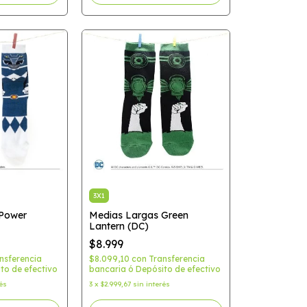
3X1
 Power
Medias Largas Green
Lantern (DC)
$8.999
nsferencia
$8.099,10
con
Transferencia
to de efectivo
bancaria ó Depósito de efectivo
rés
3
x
$2.999,67
sin interés