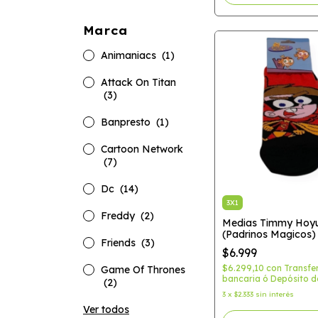
Marca
Animaniacs
(1)
Attack On Titan
(3)
Banpresto
(1)
Cartoon Network
(7)
Dc
(14)
3X1
Freddy
(2)
Medias Timmy Hoy
(Padrinos Magicos)
Friends
(3)
$6.999
$6.299,10
con
Transfe
Game Of Thrones
bancaria ó Depósito d
(2)
3
x
$2.333
sin interés
Ver todos