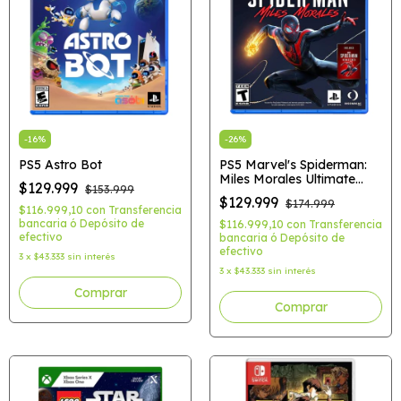
-
16
%
-
26
%
PS5 Astro Bot
PS5 Marvel's Spiderman:
Miles Morales Ultimate
$129.999
$153.999
Edition
$129.999
$174.999
$116.999,10
con
Transferencia
bancaria ó Depósito de
$116.999,10
con
Transferencia
efectivo
bancaria ó Depósito de
efectivo
3
x
$43.333
sin interés
3
x
$43.333
sin interés