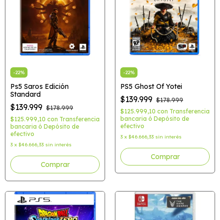
-
22
%
-
22
%
Ps5 Saros Edición
PS5 Ghost Of Yotei
Standard
$139.999
$178.999
$139.999
$178.999
$125.999,10
con
Transferencia
bancaria ó Depósito de
$125.999,10
con
Transferencia
efectivo
bancaria ó Depósito de
efectivo
3
x
$46.666,33
sin interés
3
x
$46.666,33
sin interés