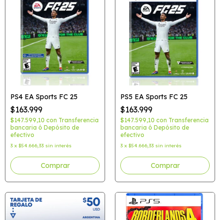
PS4 EA Sports FC 25
PS5 EA Sports FC 25
$163.999
$163.999
$147.599,10
con
Transferencia
$147.599,10
con
Transferencia
bancaria ó Depósito de
bancaria ó Depósito de
efectivo
efectivo
3
x
$54.666,33
sin interés
3
x
$54.666,33
sin interés