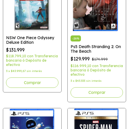
NSW One Piece Odyssey
-
26
%
Deluxe Edition
Ps5 Death Stranding 2: On
$131.999
The Beach
$118.799,10
con
Transferencia
$129.999
$174.999
bancaria ó Depósito de
efectivo
$116.999,10
con
Transferencia
bancaria ó Depósito de
3
x
$43.999,67
sin interés
efectivo
3
x
$43.333
sin interés