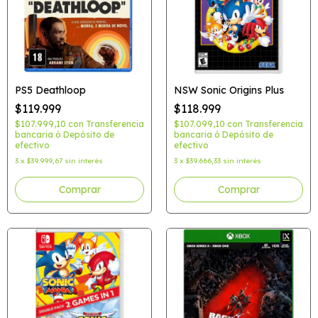
PS5 Deathloop
NSW Sonic Origins Plus
$119.999
$118.999
$107.999,10
con
Transferencia
$107.099,10
con
Transferencia
bancaria ó Depósito de
bancaria ó Depósito de
efectivo
efectivo
3
x
$39.999,67
sin interés
3
x
$39.666,33
sin interés