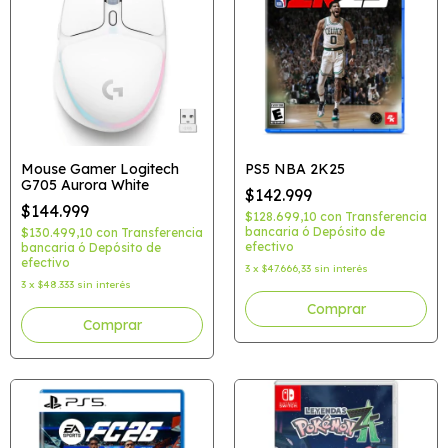
Mouse Gamer Logitech
PS5 NBA 2K25
G705 Aurora White
$142.999
$144.999
$128.699,10
con
Transferencia
bancaria ó Depósito de
$130.499,10
con
Transferencia
efectivo
bancaria ó Depósito de
efectivo
3
x
$47.666,33
sin interés
3
x
$48.333
sin interés