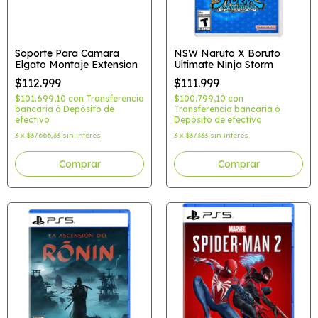
Soporte Para Camara
NSW Naruto X Boruto
Elgato Montaje Extension
Ultimate Ninja Storm
$112.999
$111.999
$101.699,10
con
Transferencia
$100.799,10
con
bancaria ó Depósito de
Transferencia bancaria ó
efectivo
Depósito de efectivo
3
x
$37.666,33
sin interés
3
x
$37.333
sin interés