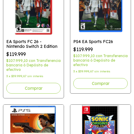
EA Sports FC 26 -
PS4 EA Sports FC26
Nintendo Switch 2 Edition
$119.999
$119.999
$107.999,10
con
Transferencia
bancaria ó Depósito de
$107.999,10
con
Transferencia
efectivo
bancaria ó Depósito de
efectivo
3
x
$39.999,67
sin interés
3
x
$39.999,67
sin interés